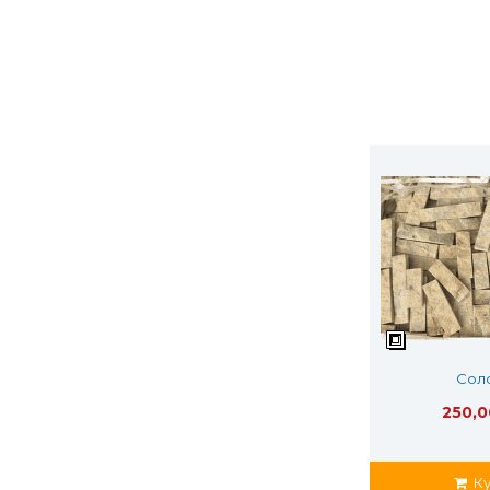
Сол
250,0
Ку