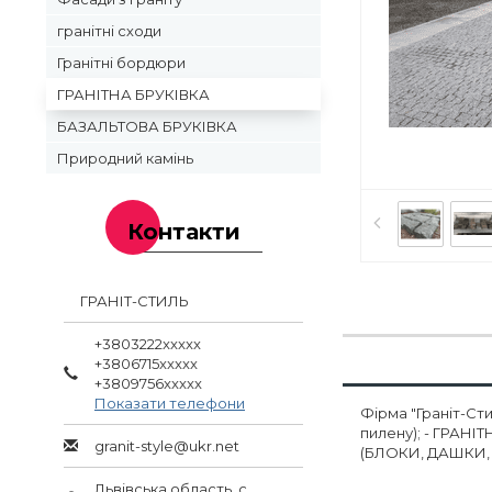
гранітні сходи
Гранітні бордюри
ГРАНІТНА БРУКІВКА
БАЗАЛЬТОВА БРУКІВКА
Природний камінь
Контакти
ГРАНІТ-СТИЛЬ
+3803222xxxxx
+3806715xxxxx
+3809756xxxxx
Показати телефони
Фірма "Граніт-Ст
пилену); - ГРАН
granit-style@ukr.net
(БЛОКИ, ДАШКИ, 
Львівська область, с.