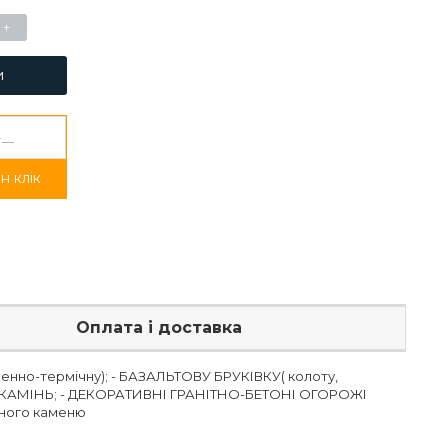
+
и
н клік
Оплата і доставка
иленно-термічну); - БАЗАЛЬТОВУ БРУКІВКУ( колоту,
Й КАМІНЬ; - ДЕКОРАТИВНІ ГРАНІТНО-БЕТОНІ ОГОРОЖІ
ьного каменю