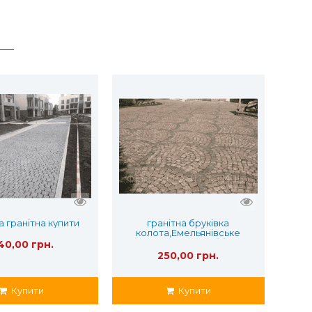
а гранітна купити
гранітна бруківка
колота,Емельянівське
родовище та габбро
40,00 грн.
250,00 грн.
Купити
Купити