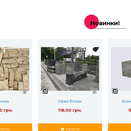
Новинки!
омка
Рвані блоки
Блок
0 грн.
118,00 грн.
9
пити
Купити