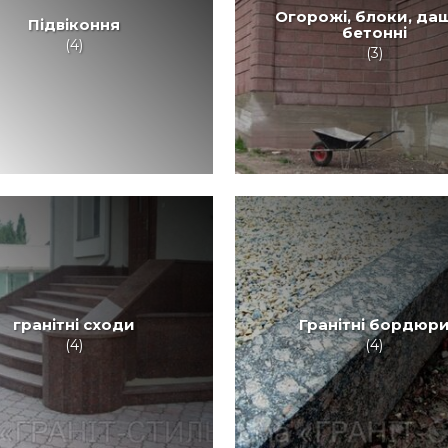
Огорожі, блоки, да
Підвіконня
бетонні
(4)
(3)
гранітні сходи
Гранітні бордюр
(4)
(4)