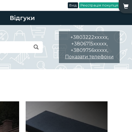
Вхід
Реєстрація покупця
Відгуки
+3803222xxxxx,
+3806715xxxxx,
+3809756xxxxx,
Показати телефони