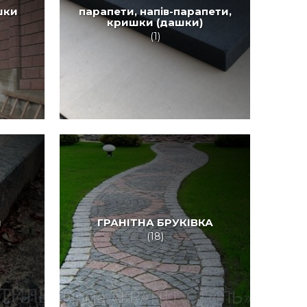
шки
парапети, напів-парапети,
кришки (дашки)
(1)
и
ГРАНІТНА БРУКІВКА
(18)