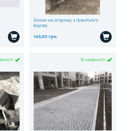
Блоки на огорожу з гранітного
відсіву
145,00 грн.
Купити
Купит
явності
В наявності