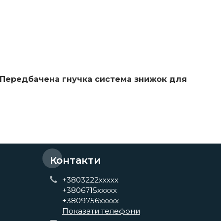
. Передбачена гнучка система знижок для
Контакти
+3803222xxxxx
+3806715xxxxx
+3809756xxxxx
Показати телефони